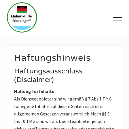
Menü
Skip
Zur
to
Hauptsidebar
main
springen
Menü
content
Malawi
ist
das
drittärmste
Haftungshinweis
Land
der
Haftungsausschluss
Welt
und
(Disclaimer)
dennoch
wird
Haftung für Inhalte
es
Das
Als Diensteanbieter sind wir gemäß § 7 Abs.1 TMG
warme
für eigene Inhalte auf diesen Seiten nach den
Herz
allgemeinen Gesetzen verantwortlich. Nach §§ 8
Afrikas
bis 10 TMG sind wir als Diensteanbieter jedoch
genannt,
weil
nicht verpflichtet, übermittelte oder gespeicherte