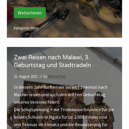
J
n
a
h
B
Weiterlesen
D
r
r
r
e
u
i
Kategorie:
News
R
n
e
n
i
s
e
Z
e
n
n
Zwei Reisen nach Malawi, 3.
w
,
,
Geburtstag und Stadtradeln
n
e
e
d
i
u
21. August 2022
// by
Konrad Ess
n
e
R
B
r
In diesem Jahr durften wir bereits zweimal nach
e
r
u
z
Malawi reisen und auch den dritten Geburtstag
i
n
w
unseres Vereines feiern.
n
s
e
e
Die Schulspeisung + die Trinkwasserbrunnen für die
e
n
,
i
beiden Schulen in Ngala für ca. 2.000 Kinder sind
n
d
t
seit Februar im Einsatz und die Bewässerung für
e
n