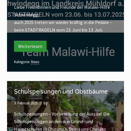
die
Liebe Freundinnen und Freunde der Malawi-Hilfe
a
Menschen
Schwindegg,
d
dort
sehr
auch 2025 treten wir wieder kräftig in die Pedale –
e
herzlich
beim STADTRADELN vom 23. Juni bis 13. Juli.
l
sind.
n
2
Weiterlesen
S
t
0
a
2
d
Kategorie:
News
t
5
r
–
a
d
G
S
e
l
e
Schulspeisungen und Obstbäume
c
n
m
2
h
9. Februar 2025
// by
Konrad Ess
0
e
u
2
5
Schulspeisungen – Vorbereitung der Aussaat Die
i
l
–
Schulspeisungen an den drei Grund- und
n
s
G
e
Hauptschulen in Chipanga, Dema und Chasato
s
p