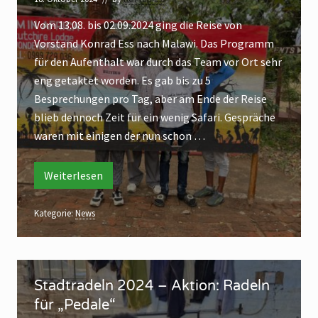
n
a
s
a
w
c
Vom 13.08. bis 02.09.2024 ging die Reise von
t
h
i
Vorstand Konrad Ess nach Malawi. Das Programm
a
M
a
für den Aufenthalt war durch das Team vor Ort sehr
n
l
eng getaktet worden. Es gab bis zu 5
a
d
w
Besprechungen pro Tag, aber am Ende der Reise
s
i
blieb dennoch Zeit für ein wenig Safari. Gespräche
r
waren mit einigen der nun schon …
e
i
s
Weiterlesen
V
o
e
r
n
s
Kategorie:
News
t
a
a
n
c
d
h
S
s
r
Stadtradeln 2024 – Aktion: Radeln
M
t
e
für „Pedale“
a
i
a
s