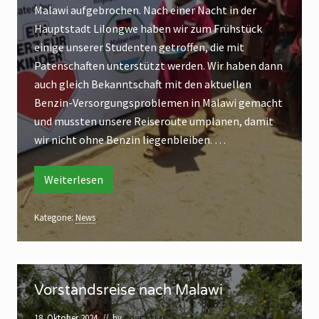
u
f
h
Malawi aufgebrochen. Nach einer Nacht in der
u
e
n
z
d
u
n
Hauptstadt Lilongwe haben wir zum Frühstück
m
n
O
c
e
einige unserer Studenten getroffen, die mit
b
h
e
r
s
t
r
Patenschaften unterstützt werden. Wir haben dann
e
t
i
b
n
a
auch gleich Bekanntschaft mit den aktuellen
i
ä
M
u
Benzin-Versorgungsproblemen in Malawi gemacht
u
s
a
m
l
f
und mussten unsere Reiseroute umplanen, damit
e
e
a
z
wir nicht ohne Benzin liegenbleiben. …
w
n
i
u
a
c
c
Weiterlesen
G
h
r
h
u
t
M
p
Kategorie:
News
p
i
a
e
n
n
l
r
M
a
V
e
i
a
Vorstandsreise nach Malawi
w
o
s
l
i
e
r
18. Oktober 2024
// by
Konrad Ess