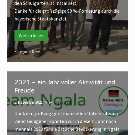
r
e
den Schulgarten ist installiert.
a
z
w
S
Danke für die großzügige 90 %-Förderung durch die
c
e
c
bayerische Staatskanzlei.
h
i
t
h
M
e
n
S
a
Weiterlesen
Z
c
e
w
l
h
e
n
i
a
i
Kategorie:
News
e
R
d
i
w
e
d
e
i
i
e
s
r
r
,
2
e
i
n
i
2021 – ein Jahr voller Aktivität und
3
n
0
n
n
n
.
Freude
a
2
e
c
n
n
G
1
h
-
5. Dezember 2021
// by
Konrad Ess
e
M
e
–
L
a
e
n
Dank der großzügigen finanziellen Unterstützung
b
e
l
h
a
-
vieler Geldgeber konnten wir in diesem Jahr noch
r
u
i
w
g
L
mehr als 2020 für die örtliche Bevölkerung in Ngala
i
r
n
a
,