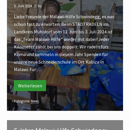
l
d
e
5. Juni 2024
// by
Konrad Ess
n
a
t
a
Liebe Freunde der Malawi-Hilfe Schwindegg, es war
w
r
c
h
schon fast zu erwarten: Beim STADTRADELN im
i
a
M
Landkreis Mühldorf vom 13. Juni bis 3. Juli 2024 ist
a
d
l
das „Team Malawi-Hilfe“ wieder mit dabei! Jeder
e
a
w
Kilometer zählt bei uns doppelt: Wir radeln fürs
l
i
Klima und sammeln in diesem Jahr Spenden für
n
unsere neue Schneiderschule im Ort Kabiza in
2
Malawi. Für …
0
2
4
Weiterlesen
S
t
–
a
A
d
Kategorie:
News
t
k
r
a
t
d
i
5
e
l