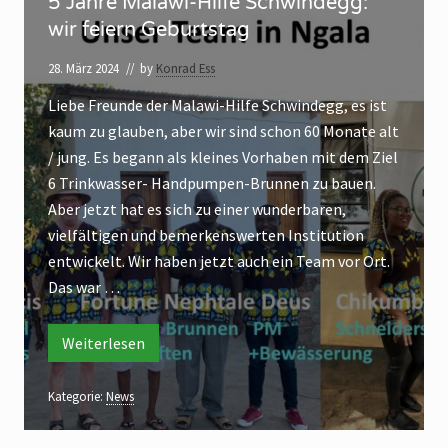
5 Jahre Malawi-Hilfe Schwindegg:
o
J
n
n
wir feiern Geburtstag
2
a
0
:
h
2
28. März 2024
// by
Konrad Ess
4
R
r
–
Liebe Freunde der Malawi-Hilfe Schwindegg, es ist
a
e
A
k
kaum zu glauben, aber wir sind schon 60 Monate alt
d
M
t
/ jung. Es begann als kleines Vorhaben mit dem Ziel
i
e
a
o
6 Trinkwasser- Handpumpen-Brunnen zu bauen.
l
l
n
:
Aber jetzt hat es sich zu einer wunderbaren,
n
a
R
vielfältigen und bemerkenswerten Institution
f
a
w
d
entwickelt. Wir haben jetzt auch ein Team vor Ort.
ü
i
e
l
Das war …
r
-
n
„
H
f
ü
P
i
Weiterlesen
r
5
„
J
e
l
P
a
d
f
e
h
Kategorie:
News
d
r
a
e
a
e
l
l
M
S