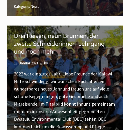
2
e
r
g
3
Kategorie:
News
r
–
n
n
e
e
G
G
i
s
e
n
b
e
u
D
v
u
i
b
Drei Reisen, neun Brunnen, der
n
r
r
e
t
u
d
zweite Schneiderinnen-Lehrgang
l
e
s
f
t
r
a
und noch mehr
i
ä
a
l
t
k
R
g
t
13. Januar 2023
// by
lindebjerg
s
t
e
i
g
t
i
2022 war ein gutes Jahr! Liebe Freunde der Malawi-
i
e
a
s
v
Hilfe Schwindegg, wir wünschen Euch allen ein
s
u
g
e
wunderbares neues Jahr und freuen uns auf viele
e
n
d
s
schöne Begegnungen, gute Gespräche und auch
n
a
J
Mitreisende. Im Titelbild könnt Ihr uns gemeinsam
k
,
t
a
mit dem in unserer Anwesenheit gegründeten
n
i
v
h
Dwasulu Environmental Club (DEC) sehen. DEC
e
e
r
kümmert sich um die Bewässerung und Pflege …
u
s