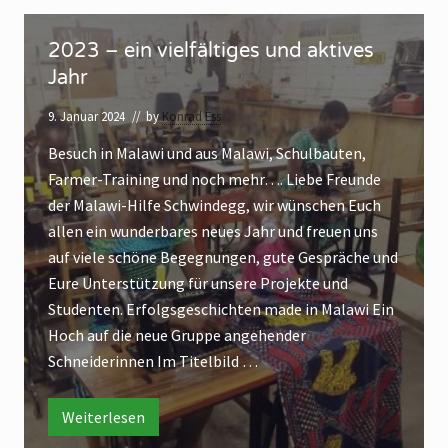
e
a
e
c
2
“
l
a
“
2023 – ein vielfältiges und aktives
h
0
w
w
Jahr
i
2
-
i
3
H
9. Januar 2024
// by
Konrad Ess
i
n
–
l
Besuch in Malawi und aus Malawi, Schulbauten,
d
e
f
e
Farmer-Training und noch mehr…. Liebe Freunde
e
i
S
der Malawi-Hilfe Schwindegg, wir wünschen Euch
c
g
n
h
allen ein wunderbares neues Jahr und freuen uns
g
v
w
i
auf viele schöne Begegnungen, gute Gespräche und
:
i
n
Eure Unterstützung für unsere Projekte und
w
d
e
e
Studenten. Erfolgsgeschichten made in Malawi Ein
i
l
g
g
Hoch auf die neue Gruppe angehender
r
f
:
Schneiderinnen Im Titelbild …
f
ä
w
i
e
l
r
f
i
t
Weiterlesen
2
e
0
e
i
i