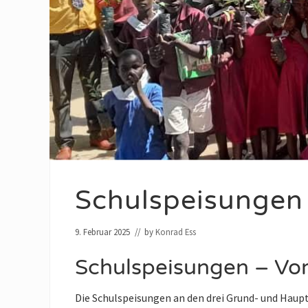
warme
Herz
Afrikas
genannt,
weil
die
Menschen
dort
sehr
herzlich
sind.
Schulspeisunge
9. Februar 2025
// by
Konrad Ess
Schulspeisungen – Vor
Die Schulspeisungen an den drei Grund- und Haup