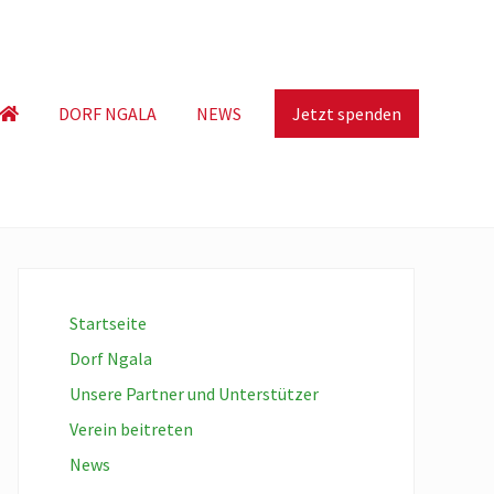
DORF NGALA
NEWS
Jetzt spenden
Haupt-
Sidebar
Startseite
Dorf Ngala
Unsere Partner und Unterstützer
Verein beitreten
News